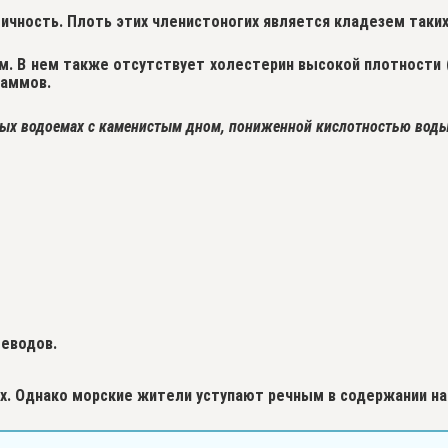
ичность. Плоть этих членистоногих является кладезем таких в
ом. В нем также отсутствует холестерин высокой плотности
раммов.
тых водоемах с каменистым дном, пониженной кислотностью воды 
леводов.
х
. Однако морские жители уступают речным в содержании на