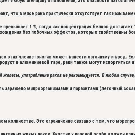
дает любую женщину в положении, это опасность патологиче
факт, что
в мясе рака практически отсутствует так называем
е превышает 1 %
, тогда как концентрация белков достигает
хождения без побочных эффектов, которые свойственны бо
со этих членистоногих может нанести организму и вред. Ес
родукт в алюминиевой таре, раки также могут испортиться и
й железы, употребление раков не рекомендуется. В любом случае,
ь заражено микроорганизмами и паразитами (легочный сосал
шом количестве. Это ограничение связано с тем, что мореп
активных живых раков. Хвостик у вареной особи должен прижи