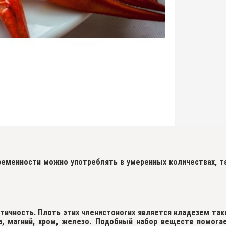
ременности можно употреблять в умеренных количествах, т
етичность. Плоть этих членистоногих является кладезем так
ера, магний, хром, железо. Подобный набор веществ помога