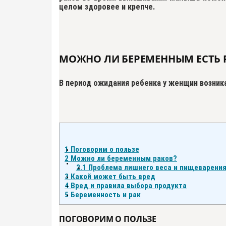
целом здоровее и крепче.
МОЖНО ЛИ БЕРЕМЕННЫМ ЕСТЬ 
В период ожидания ребенка у женщин возник
1
Поговорим о пользе
2
Можно ли беременным раков?
2.1
Проблема лишнего веса и пищеварени
3
Какой может быть вред
4
Вред и правила выбора продукта
5
Беременность и рак
ПОГОВОРИМ О ПОЛЬЗЕ