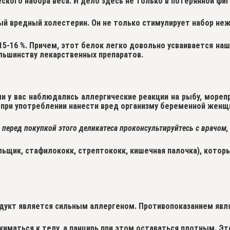
ского набора веса. И дело здесь не только в потерянной ф
ый вредный холестерин.
Он не только стимулирует набор неж
 15-16 %. Причем, этот белок легко довольно усваивается 
льшинству лекарственных препаратов.
ли у вас наблюдались
аллергические реакции
на рыбу, мореп
 при употреблении нанести вред организму беременной женщ
 перед покупкой этого деликатеса проконсультируйтесь с врачом
ьщик, стафилококк, стрептококк, кишечная палочка), которы
родукт является сильным аллергеном. Противопоказанием яв
маться к телу, а панцирь при этом оставаться плотным. Это