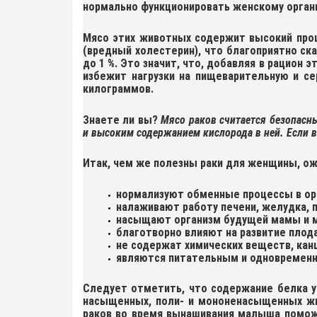
нормально функционировать женскому органи
Мясо этих животных содержит
высокий про
(вредный холестерин), что благоприятно с
до 1 %. Это значит, что, добавляя в рацио
избежит нагрузки на пищеварительную и с
килограммов.
Знаете ли вы?
Мясо раков считается безопасн
и высоким содержанием кислорода в ней. Если в
Итак, чем же полезны раки для женщины, 
нормализуют обменные процессы в ор
налаживают работу печени, желудка, 
насыщают организм будущей мамы и 
благотворно влияют на развитие плода
не содержат химических веществ, кан
являются питательным и одновременн
Следует отметить, что содержание
белка у
насыщенных, поли- и мононенасыщенных жир
раков во время вынашивания малыша поможе