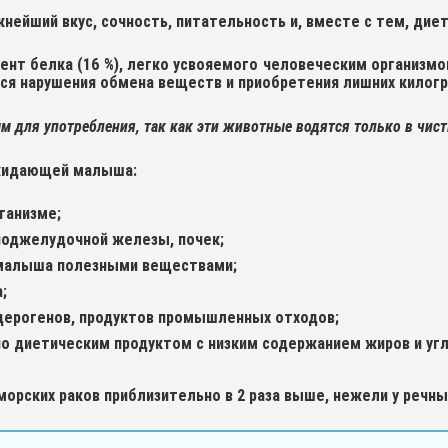
нейший вкус, сочность, питательность и, вместе с тем, диет
ент белка
(16 %), легко усвояемого человеческим организм
ся нарушения обмена веществ и приобретения лишних килог
м для употребления, так как эти животные водятся только в чис
ожидающей малыша:
ганизме;
поджелудочной железы, почек;
малыша полезными веществами;
;
церогенов, продуктов промышленных отходов;
о диетическим продуктом с низким содержанием жиров и уг
морских раков приблизительно в 2 раза выше, нежели у речны