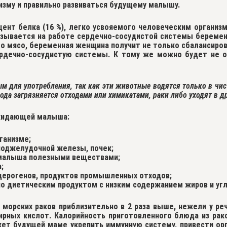
зму и правильно развиваться будущему малышу.
цент белка
(16 %), легко усвояемого человеческим организ
казывается на работе сердечно-сосудистой системы береме
н это мясо, беременная женщина получит не только сбаланси
ердечно-сосудистую системы. К тому же можно будет не о
ым для употребления, так как эти животные водятся только в ч
ода загрязняется отходами или химикатами, раки либо уходят в д
ожидающей малыша:
ганизме;
поджелудочной железы, почек;
малыша полезными веществами;
;
церогенов, продуктов промышленных отходов;
о диетическим продуктом с низким содержанием жиров и уг
 морских раков приблизительно в 2 раза выше, нежели у ре
ных кислот. Калорийность приготовленного блюда из рако
т будущей маме укрепить иммунную систему, привести орга