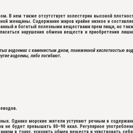
мом. В нем также отсутствует холестерин высокой плотнос
нной женщины. Содержание жиров крайне низкое и составля
рованный и богатый полезными веществами прем пищи, но так
пасаться нарушения обмена веществ и приобретения лишн
истых водоемах с каменистым дном, пониженной кислотностью во
ругие водоемы, либо погибают.
леводов.
чных
. Однако морские жители уступают речным в содержан
в не будет превышать 80–90 ккал. Регулярное употреблен
низм в тонус, ускорить обмен веществ и чувствовать себя