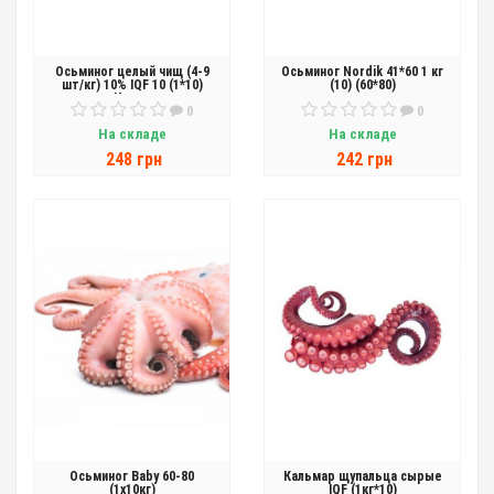
Осьминог целый чищ (4-9
Осьминог Nordik 41*60 1 кг
шт/кг) 10% IQF 10 (1*10)
(10) (60*80)
Индия
0
0
На складе
На складе
248 грн
242 грн
Осьминог Baby 60-80
Кальмар щупальца сырые
(1х10кг)
IQF (1кг*10)