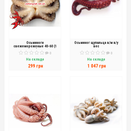
Осьминоги
Осьминог щупальца в/м в/у
свежемороженые 40-60 (1
вес
кг)
0
0
На складе
На складе
299 грн
1 047 грн