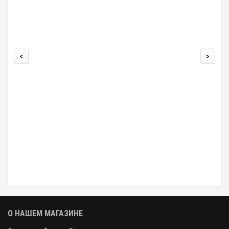
<
>
Крев
О НАШЕМ МАГАЗИНЕ