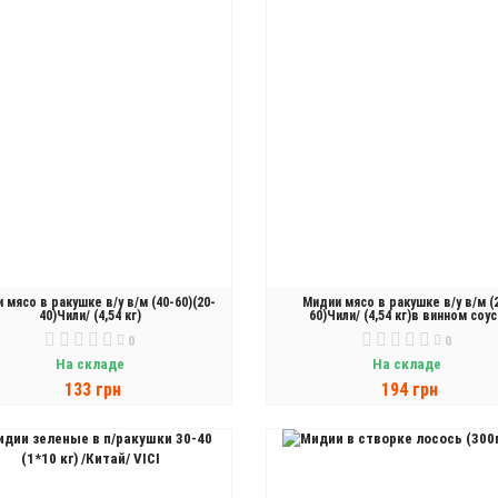
 мясо в ракушке в/у в/м (40-60)(20-
Мидии мясо в ракушке в/у в/м (
40)Чили/ (4,54 кг)
60)Чили/ (4,54 кг)в винном соу
0
0
На складе
На складе
133 грн
194 грн
В КОРЗИНУ
В КОРЗИНУ