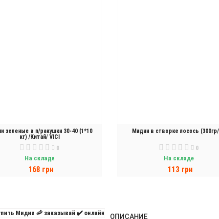
и зеленые в п/ракушки 30-40 (1*10
Мидии в створке лосось (300гр/
кг) /Китай/ VICI
0
0
На складе
На складе
168 грн
113 грн
В КОРЗИНУ
В КОРЗИНУ
ОПИСАНИЕ