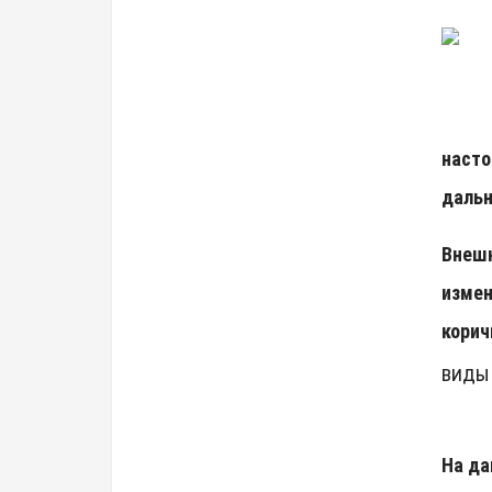
насто
даль
Внешн
измен
корич
ВИДЫ
На да