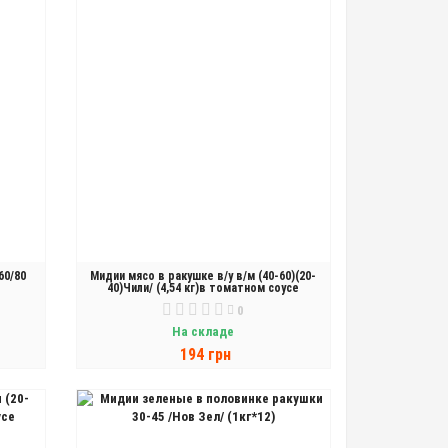
60/80
Мидии мясо в ракушке в/у в/м (40-60)(20-
40)Чили/ (4,54 кг)в томатном соусе
0
На складе
194 грн
В КОРЗИНУ