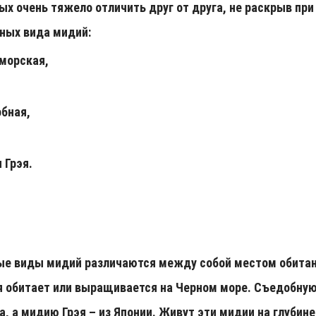
ых очень тяжело отличить друг от друга, не раскрыв при
ных вида мидий:
морская,
бная,
 Грэя.
е виды мидий различаются между собой местом обитани
 обитает или выращивается на Черном море. Съедобну
а, а мидию Грэя – из Японии. Живут эти мидии на глубин