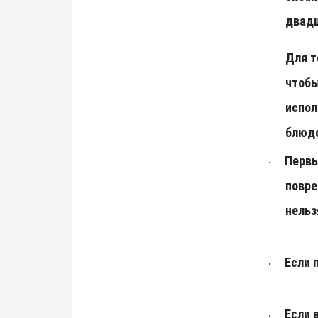
двадц
Для т
чтобы
испол
блюд
Первы
·
повре
нельз
Если 
·
Если 
·