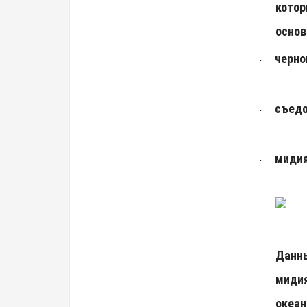
котор
основ
черно
·
съедо
·
мидия
·
Данны
мидия
океан