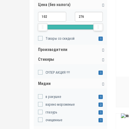
Цена (без налога)
Товары со скидкой
1
Производители
Стикеры
СУПЕР АКЦИЯ !!!!
1
Мидии
в ракушке
1
варено мороженые
2
глазурь
1
очищенные
1