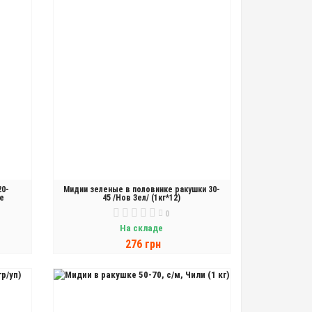
20-
Мидии зеленые в половинке ракушки 30-
се
45 /Нов Зел/ (1кг*12)
0
На складе
276 грн
В КОРЗИНУ