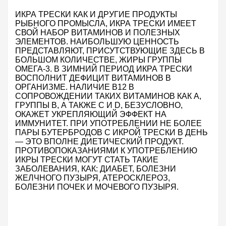
ИКРА ТРЕСКИ КАК И ДРУГИЕ ПРОДУКТЫ
РЫБНОГО ПРОМЫСЛА, ИКРА ТРЕСКИ ИМЕЕТ
СВОЙ НАБОР ВИТАМИНОВ И ПОЛЕЗНЫХ
ЭЛЕМЕНТОВ. НАИБОЛЬШУЮ ЦЕННОСТЬ
ПРЕДСТАВЛЯЮТ, ПРИСУТСТВУЮЩИЕ ЗДЕСЬ В
БОЛЬШОМ КОЛИЧЕСТВЕ, ЖИРЫ ГРУППЫ
ОМЕГА-3.
В ЗИМНИЙ ПЕРИОД ИКРА ТРЕСКИ
ВОСПОЛНИТ ДЕФИЦИТ ВИТАМИНОВ В
ОРГАНИЗМЕ. НАЛИЧИЕ В12 В
СОПРОВОЖДЕНИИ ТАКИХ ВИТАМИНОВ КАК А,
ГРУППЫ В, А ТАКЖЕ С И
D
, БЕЗУСЛОВНО,
ОКАЖЕТ УКРЕПЛЯЮЩИЙ ЭФФЕКТ НА
ИММУНИТЕТ.
ПРИ УПОТРЕБЛЕНИИ НЕ БОЛЕЕ
ПАРЫ БУТЕРБРОДОВ С ИКРОЙ ТРЕСКИ В ДЕНЬ
— ЭТО ВПОЛНЕ ДИЕТИЧЕСКИЙ ПРОДУКТ.
ПРОТИВОПОКАЗАНИЯМИ К УПОТРЕБЛЕНИЮ
ИКРЫ ТРЕСКИ МОГУТ СТАТЬ ТАКИЕ
ЗАБОЛЕВАНИЯ, КАК: ДИАБЕТ, БОЛЕЗНИ
ЖЕЛЧНОГО ПУЗЫРЯ, АТЕРОСКЛЕРОЗ,
БОЛЕЗНИ ПОЧЕК И МОЧЕВОГО ПУЗЫРЯ.