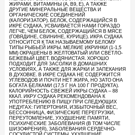
ЖИРАМИ, ВИТАМИНЫ (А, В9, Е), А ТАКЖЕ
ДРУГИЕ МИНЕРАЛЬНЫЕ ВЕЩЕСТВА И
ОРГАНИЧЕСКИЕ СОЕДИНЕНИЙ
(КАЛОРИЗАТОР). БЕЛОК, СОДЕРЖАЩИЙСЯ В
ИКРЕ СУДАКА, УСВАИВАЕТСЯ НАМИ ГОРАЗДО
ЛЕГЧЕ, ЧЕМ БЕЛОК, СОДЕРЖАЩИЙСЯ В МЯСЕ
(ГОВЯДИНЕ, СВИНИНЕ, КУРИЦЕ). ИКРА СУДАКА
ОТНОСИТСЯ К ТАК НАЗЫВАЕМОМУ БЕЛОМУ
ТИПЫ РЫБЬЕЙ ИКРЫ. МЕЛКИЕ ИКРИНКИ (1-1,5
ММ) ОКРАШЕНЫ В ЖЕЛТОВАТЫЙ ИЛИ СВЕТЛО-
БЕЖЕВЫЙ ЦВЕТ. ВОДЯНИСТАЯ. ХОРОШО
ПОДХОДИТ ДЛЯ ЗАСОЛКИ В ДОМАШНИХ
УСЛОВИЯХ, А ТАКЖЕ ДЛЯ ЖАРКИ И ЗАПЕКАНИЯ
В ДУХОВКЕ.
В ИКРЕ СУДАКА НЕ СОДЕРЖИТСЯ
УГЛЕВОДОВ И ПОЧТИ НЕТ ЖИРА, НО ЗАТО ОНА
БОГАТА БЕЛКАМИ (17,5 Г НА 100 Г ПРОДУКТА).
КАЛОРИЙНОСТЬ СВЕЖЕЙ ИКРЫ СУДАКА – 88
ККАЛ.
ИКРУ СУДАКА РЕКОМЕНДОВАНА К
УПОТРЕБЛЕНИЮ В ПИЩУ ПРИ СЛЕДУЮЩИХ
НЕДУГАХ:
ГИПЕРТОНИЯ, ИЗБЫТОЧНЫЙ ВЕС,
БЕССОННИЦА, ФИЗИЧЕСКИЕ ПЕРЕГРУЗКИ,
ПЕРЕУТОМЛЕНИЕ, УХУДШЕНИЕ ПАМЯТИ,
ПСИХИЧЕСКИЕ ЗАБОЛЕВАНИЯ (В ТОМ ЧИСЛЕ
ШИЗОФРЕНИЯ), ЗАБОЛЕВАНИЯ СЕРДЕЧНО-
СОСУДИСТОЙ СИСТЕМЫ, УХУДШЕНИЕ