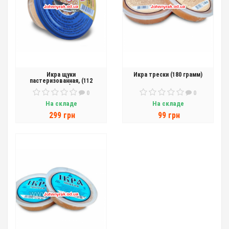
Икра щуки
Икра трески (180 грамм)
пастеризованная, (112
грамм)
0
0
На складе
На складе
299 грн
99 грн