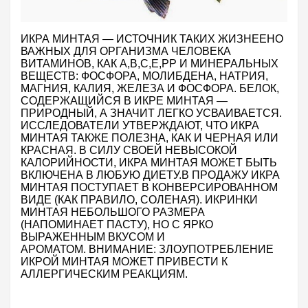
ИКРА МИНТАЯ — ИСТОЧНИК ТАКИХ ЖИЗНЕЕНО
ВАЖНЫХ ДЛЯ ОРГАНИЗМА ЧЕЛОВЕКА
ВИТАМИНОВ, КАК
A
,
B
,
C
,
E
,
PP
И МИНЕРАЛЬНЫХ
ВЕЩЕСТВ: ФОСФОРА, МОЛИБДЕНА, НАТРИЯ,
МАГНИЯ, КАЛИЯ, ЖЕЛЕЗА И ФОСФОРА. БЕЛОК,
СОДЕРЖАЩИЙСЯ В ИКРЕ МИНТАЯ —
ПРИРОДНЫЙ, А ЗНАЧИТ ЛЕГКО УСВАИВАЕТСЯ.
ИССЛЕДОВАТЕЛИ УТВЕРЖДАЮТ, ЧТО ИКРА
МИНТАЯ ТАКЖЕ ПОЛЕЗНА, КАК И ЧЕРНАЯ ИЛИ
КРАСНАЯ. В СИЛУ СВОЕЙ НЕВЫСОКОЙ
КАЛОРИЙНОСТИ, ИКРА МИНТАЯ МОЖЕТ БЫТЬ
ВКЛЮЧЕНА В ЛЮБУЮ ДИЕТУ.В ПРОДАЖУ ИКРА
МИНТАЯ ПОСТУПАЕТ В КОНВЕРСИРОВАННОМ
ВИДЕ (КАК ПРАВИЛО, СОЛЕНАЯ). ИКРИНКИ
МИНТАЯ НЕБОЛЬШОГО РАЗМЕРА
(НАПОМИНАЕТ ПАСТУ), НО С ЯРКО
ВЫРАЖЕННЫМ ВКУСОМ И
АРОМАТОМ.
ВНИМАНИЕ: ЗЛОУПОТРЕБЛЕНИЕ
ИКРОЙ МИНТАЯ МОЖЕТ ПРИВЕСТИ К
АЛЛЕРГИЧЕСКИМ РЕАКЦИЯМ.