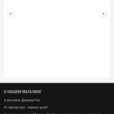
<
>
Крев
О НАШЕМ МАГАЗИНЕ
О магазине Джонни Рак
От импортера - первые руки!