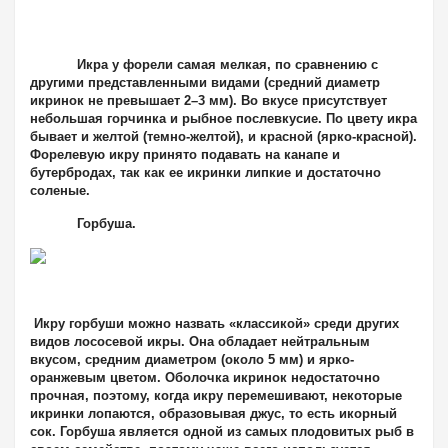
Икра у форели самая мелкая, по сравнению с
другими представленными видами
(средний диаметр
икринок не превышает 2–3 мм). Во вкусе присутствует
небольшая горчинка и рыбное послевкусие. По цвету икра
бывает и желтой (темно-желтой), и красной (ярко-красной).
Форелевую икру принято подавать на канапе и
бутербродах, так как ее икринки липкие и достаточно
соленые.
Горбуша
.
Икру горбуши можно назвать «классикой» среди других
видов лососевой икры. Она обладает нейтральным
вкусом, средним диаметром (около 5 мм) и ярко-
оранжевым цветом. Оболочка икринок недостаточно
прочная, поэтому, когда икру перемешивают, некоторые
икринки лопаются, образовывая джус, то есть икорный
сок. Горбуша является одной из самых плодовитых рыб в