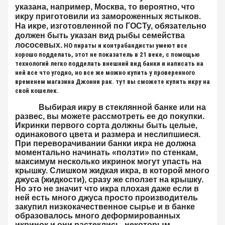
указана, например, Москва, то вероятно, что
икру приготовили из замороженных ястыков.
На икре, изготовленной по ГОСТу, обязательно
должен быть указан вид рыбы семейства
лососевых.
НО пираты и контрабандисты умеют все
хорошо подделать, этот не показатель в 21 веке, с помощью
технологий легко подделать внешний вид банки и написать на
ней все что угодно, но все же можно купить у проверенного
временем магазина Джонни рак. тут вы сможете купить икру на
свой кошелек.
Выбирая икру в стеклянной банке или на
развес, вы можете рассмотреть ее до покупки.
Икринки первого сорта должны быть целые,
одинакового цвета и размера и неслипшиеся.
При переворачивании банки икра не должна
моментально начинать «ползти» по стенкам,
максимум несколько икринок могут упасть на
крышку. Слишком жидкая икра, в которой много
джуса (жидкости), сразу же сползет на крышку.
Но это не значит что икра плохая даже если в
ней есть много джуса просто производитель
закупил низкокачественное сырье и в банке
образовалось много деформированных
икринок и они растеклись, некоторым