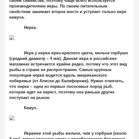
своем семействе, поэтому чаще всего используется
производителями икры. По своим питательным
свойствам занимает второе место и уступает только икре
кижуча.
Нерка
.
Икра у нерки ярко-красного цвета, мельче горбуши
(средний диаметр – 4 мм). Данная икра в российских
магазинах встречается крайне редко, потому что этот вид
рыбы в стране не распространен. Самые крупные
популяции нерки водятся вдоль американского
побережья (от Аляски до Калифорнии). Нужно отметить,
что нерка – одна из первых лососевых пород рыб,
которая идет на нерест, поэтому она раньше других
поступает на рынок.
Кижуч
.
Икринки этой рыбы мельче, чем у горбуши (около
4 мм), темно-красного цвета с преобладанием бордового