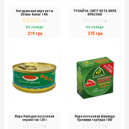
Натуральная икра кеты
ТУНАЙЧА 100ГР КЕТА ИКРА
Deluxe Kaviar 145г
КРАСНАЯ
5
0
На складе
На складе
219 грн
375 грн
Икра Находка лососевая
Икра лососевая Шаланда
зернистая 120 г
Премиум горбуша 100г
0
0