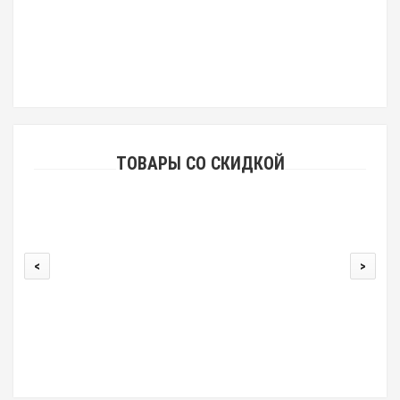
ТОВАРЫ СО СКИДКОЙ
<
>
Крев