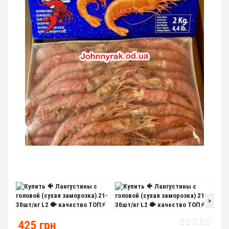
>
425 грн