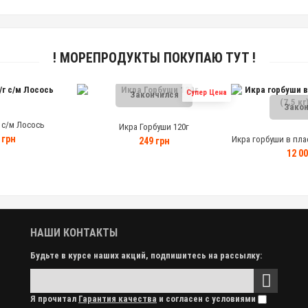
! МОРЕПРОДУКТЫ ПОКУПАЮ ТУТ !
Супер Цена
Закончился
Закон
 с/м Лосось
Икра Горбуши 120г
 грн
Икра горбуши в пласт
249 грн
сор
12 00
НАШИ КОНТАКТЫ
Будьте в курсе наших акций, подпишитесь на рассылку:
Я прочитал
Гарантия качества
и согласен с условиями