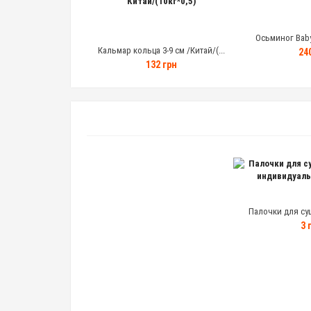
гигант 20 кг/Пер...
Осьминог Baby 
Кальмар кольца 3-9 см /Китай/(...
4 грн
24
132 грн
Палочки для су
индивидуаль
3 