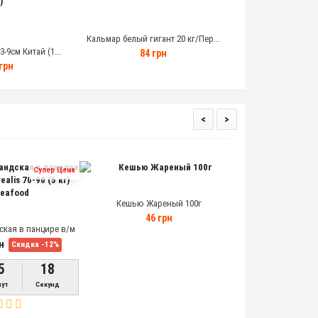
Кальмар белый гигант 20 кг/Пер...
-9см Китай (1...
Кальмар кольца 3-9
84 грн
грн
132 г
<
>
Супер Цена
Кешью Жареный 100г
46 грн
ская в панцире в/м
Креветка гренландс
70-90 (5 кг) Polar
мор Pandalus Boreal
289
н
Скидка -12%
food
5
18
ут
Секунд