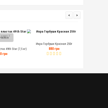
<
>
Закон
чился
Икра Горбуши Красная 250г
Икра Горбуши
880 грн
ах 49th Star (7,5 кг)
1 55
т 1
0 грн