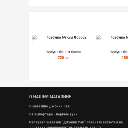
Супер Цена
Горбуша б/г с/м Лосось
Горбуша б/г
океанская" 100г ж/б
230 грн
180
 грн
О НАШЕМ МАГАЗИНЕ
О магазине Джонни Рак
От импортера - первые руки!
Интернет-магазин "Джонни Рак" специализируется на
доставке морепродуктов премиум класса.