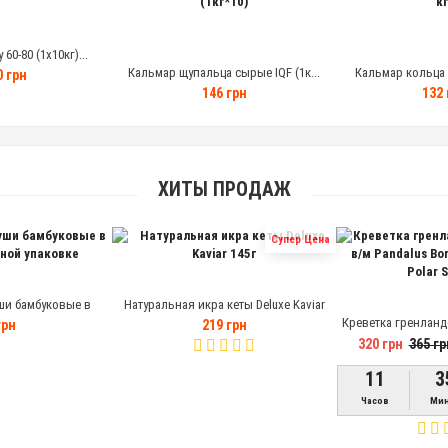
60-80 (1х10кг)...
Кальмар щупальца сырые IQF (1к...
Кальмар кольца 3
0 грн
146 грн
132 
ХИТЫ ПРОДАЖ
Супер Цена
ши бамбуковые в
Натуральная икра кеты Deluxe Kaviar
ной упаковке
145г
Креветка гренланд
грн
219 грн
Pandalus Borealis 
320 грн
365 гр
Sea
11
3
Часов
Мин