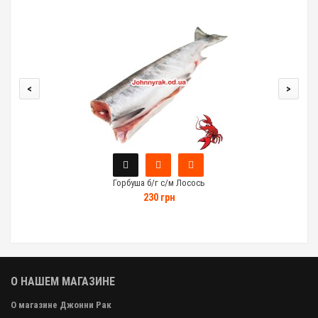
<
>
Горбуша б/г с/м Лосось
230 грн
О НАШЕМ МАГАЗИНЕ
О магазине Джонни Рак